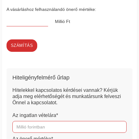
A vásárláshoz felhasználandó önerő mértéke:
Millió Ft
SZÁMÍTÁS
Hiteligényfelmérő űrlap
Hitelekkel kapcsolatos kérdései vannak? Kérjük
adja meg elérhetőségét és munkatársunk felveszi
Önnel a kapcsolatot.
Az ingatlan vételára*
Az önerő mértéke*