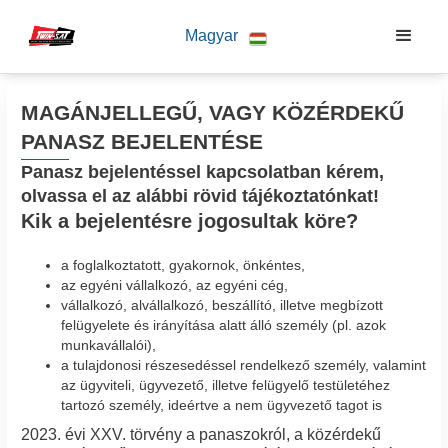
Magyar
MAGÁNJELLEGŰ, VAGY KÖZÉRDEKŰ
PANASZ BEJELENTÉSE
Panasz bejelentéssel kapcsolatban kérem,
olvassa el az alábbi rövid tájékoztatónkat!
Kik a bejelentésre jogosultak köre?
a foglalkoztatott, gyakornok, önkéntes,
az egyéni vállalkozó, az egyéni cég,
vállalkozó, alvállalkozó, beszállító, illetve megbízott
felügyelete és irányítása alatt álló személy (pl. azok
munkavállalói),
a tulajdonosi részesedéssel rendelkező személy, valamint
az ügyviteli, ügyvezető, illetve felügyelő testületéhez
tartozó személy, ideértve a nem ügyvezető tagot is
2023. évi XXV. törvény a panaszokról, a közérdekű