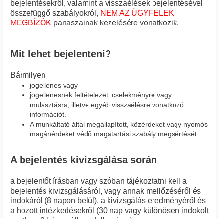
bejelentésekről, valamint a visszaélések bejelentésével
összefüggő szabályokról,
NEM AZ ÜGYFELEK,
MEGBÍZÓK
panaszainak kezelésére vonatkozik.
Mit lehet bejelenteni?
Bármilyen
jogellenes vagy
jogellenesnek feltételezett cselekményre vagy
mulasztásra, illetve egyéb visszaélésre vonatkozó
információt.
A munkáltató által megállapított, közérdeket vagy nyomós
magánérdeket védő magatartási szabály megsértését.
A bejelentés kivizsgálása során
a bejelentőt írásban vagy szóban tájékoztatni kell a
bejelentés kivizsgálásáról, vagy annak mellőzéséről és
indokáról (8 napon belül), a kivizsgálás eredményéről és
a hozott intézkedésekről (30 nap vagy különösen indokolt