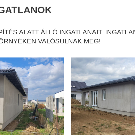
NGATLANOK
ÉPÍTÉS ALATT ÁLLÓ INGATLANAIT. INGA
KÖRNYÉKÉN VALÓSULNAK MEG!