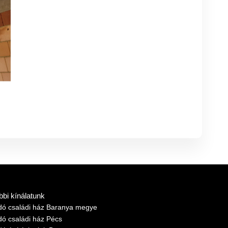
bbi kínálatunk
adó családi ház Baranya megye
dó családi ház Pécs