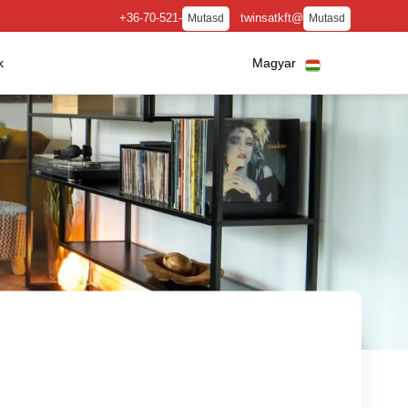
+36-70-521-
twinsatkft@
Mutasd
Mutasd
k
Magyar
N