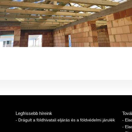
Legfrissebb híreink
Tová
- Drágult a földhivatali eljárás és a földvédelmi járulék
- El
- Ela