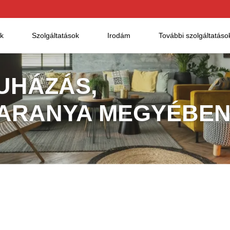
ok
Szolgáltatások
Irodám
További szolgáltatáso
UHÁZÁS,
BARANYA MEGYÉBE