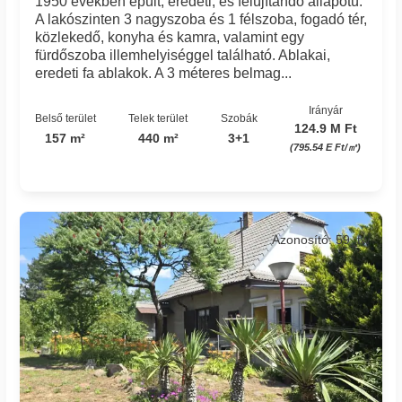
1950 években épült, eredeti, és felújítandó állapotú.
A lakószinten 3 nagyszoba és 1 félszoba, fogadó tér,
közlekedő, konyha és kamra, valamint egy
fürdőszoba illemhelyiséggel található. Ablakai,
eredeti fa ablakok. A 3 méteres belmag...
Irányár
Belső terület
Telek terület
Szobák
124.9 M Ft
157 m²
440 m²
3+1
(795.54 E Ft/㎡)
Azonosító: 59_tw