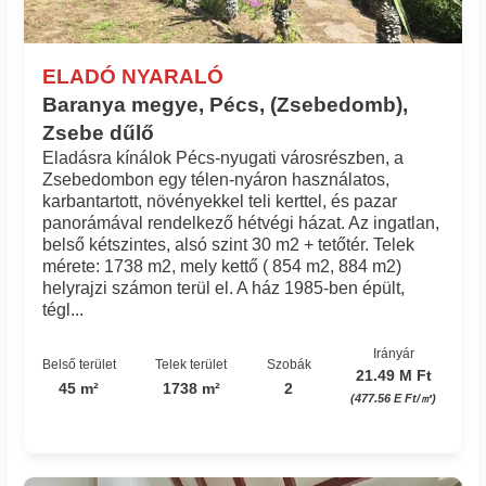
ELADÓ NYARALÓ
Baranya megye, Pécs, (Zsebedomb),
Zsebe dűlő
Eladásra kínálok Pécs-nyugati városrészben, a
Zsebedombon egy télen-nyáron használatos,
karbantartott, növényekkel teli kerttel, és pazar
panorámával rendelkező hétvégi házat. Az ingatlan,
belső kétszintes, alsó szint 30 m2 + tetőtér. Telek
mérete: 1738 m2, mely kettő ( 854 m2, 884 m2)
helyrajzi számon terül el. A ház 1985-ben épült,
tégl...
Irányár
Belső terület
Telek terület
Szobák
21.49 M Ft
45 m²
1738 m²
2
(477.56 E Ft/㎡)