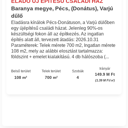
ELADÓ ÚJ ÉPÍTÉSŰ CSALÁDI HÁZ
Baranya megye, Pécs, (Donátus), Varjú
dűlő
Eladásra kínálok Pécs-Donátuson, a Varjú dülőben
egy újépítésű családi házat. Jelenleg 90%-os
készültségi fokon áll az építkezés. Az ingatlan
építés alatt áll, tervezett átadás: 2026.10.31
Paraméterek: Telek mérete 700 m2, Ingatlan mérete
108 m2, mely az alábbi elosztást tartalmazza:
földszint + emelet kialakítású. 4 db hálószoba (...
Irányár
Belső terület
Telek terület
Szobák
149.9 M Ft
108 m²
700 m²
4
(1.39 M Ft/㎡)