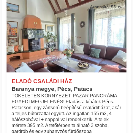
Azonosító: 55_tw
ELADÓ CSALÁDI HÁZ
Baranya megye, Pécs, Patacs
TÖKÉLETES KÖRNYEZET, PAZAR PANORÁMA,
EGYEDI MEGJELENÉS! Eladásra kínálok Pécs-
Patacson, egy zártsorú beépítésű családiházat, akár
a teljes bútorzattal együtt. Az ingatlan 155 m2, 4
hálószobával + nappalival rendelkezik. A telek
mérete 395 m2. A tetőtérben található 3 szoba,
gardrób és egy zuhanyzós fürdőszoba