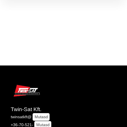
Twin-Sat Kft.
twinsatkft@
Mutasd
+36-70-521-
Mutasd