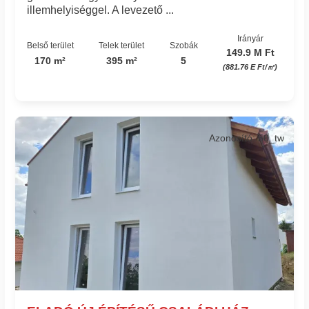
illemhelyiséggel. A levezető ...
Irányár
Belső terület
Telek terület
Szobák
149.9 M Ft
170 m²
395 m²
5
(881.76 E Ft/㎡)
Azonosító: 50_tw